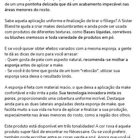
de um uma
pontinha delicada que dá um acabamento impecável nas
áreas menores do rosto
.
Sabe aquela aplicação uniforme e finalização de tirar o fôlego? A Sister
Blend te ajuda a criar makes deslumbrantes e ainda pode ser usada
com produtos de diferentes texturas, como
Bases
líquidas, corretivos
ou blushes cremosos e toda variedade de produtos em pó
.
E se você quiser obter efeitos variados com a mesma esponja, a gente
te dá as dicas de ouro para você arrasar:
- Quem gosta de pele com aspecto natural,
recomenda-se molhar a
esponja
antes de aplicar a make.
- Se você é do time que gosta de um bom "rebocão", utilizar sua
esponja seca deixa o resultado lindo.
A esponja é feita com material macio, o que deixa a aplicação da make
confortável e não irrita a pele.
Sua tecnologia inovadora imita os
poros
, proporcionando uma cobertura uniforme incrível. Destaque
ainda para as duas laterais anguladas desta esponja de make, que
facilita muito a sua vida na hora de aplicar e finalizar a sua produção,
especialmente nas áreas menores do rosto, como a região dos olhos.
Este produto está disponível em três tonalidades! A cor roxa é aquele
produto super fácil de encontrar no
Nécessaire
. Ou se você preferir,
também pode escolher entre as cores verde e azul. Agora que você já