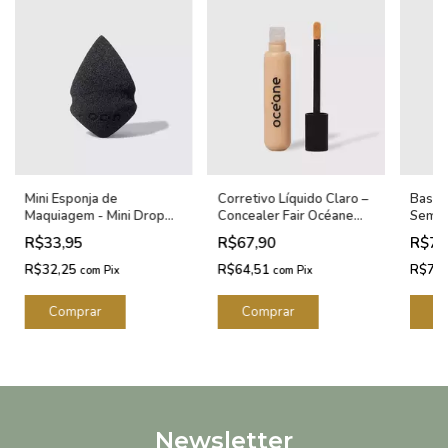
Mini Esponja de
Corretivo Líquido Claro –
Base 
Maquiagem - Mini Drop
Concealer Fair Océane
Semi-
Océane Edition
Edition 15g
Stick
R$33,95
R$67,90
R$75
Editio
R$32,25
R$64,51
R$72
com
Pix
com
Pix
Newsletter