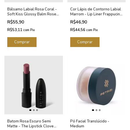
Bálsamo Labial Rosa Coral -
Cor Lápis de Contorno Labial
Soft Kiss Glossy Balm Rose
Marrom - Lip Liner Frappucino
Pink 3,2g
Océane Edition 1,2g
R$55,90
R$46,90
R$53,11
R$44,56
com
Pix
com
Pix
Batom Rosa Escuro Semi
Pó Facial Translúcido -
Matte - The Lipstick Clove
Medium