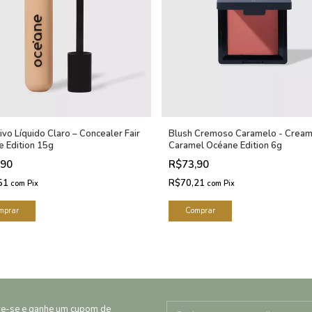
ivo Líquido Claro – Concealer Fair
Blush Cremoso Caramelo - Cream
 Edition 15g
Caramel Océane Edition 6g
,90
R$73,90
51
R$70,21
com
Pix
com
Pix
re-se e ganhe um cupom de