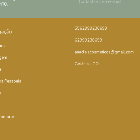
NTO.
5562999230699
gação
62999230699
ria
anacleiacosmeticos@gmail.com
gem
Goiânia - GO
e
os Pessoais
s
omprar