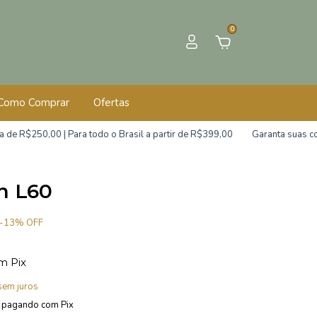
0
Como Comprar
Ofertas
,00 | Para todo o Brasil a partir de R$399,00
Garanta suas compras c
n L60
-
13
%
OFF
m
Pix
sem juros
pagando com Pix