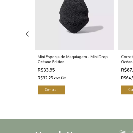
emi-Matte -
Mini Esponja de Maquiagem - Mini Drop
Corret
céane Edition
Océane Edition
Océane
R$33,95
R$67
R$32,25
R$64,
com
Pix
Cadast