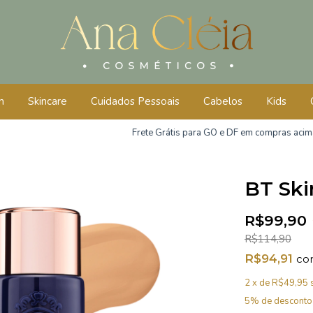
m
Skincare
Cuidados Pessoais
Cabelos
Kids
Frete Grátis para GO e DF em compras acima de R$250
BT Ski
R$99,90
R$114,90
R$94,91
co
2
x de
R$49,95
5% de desconto