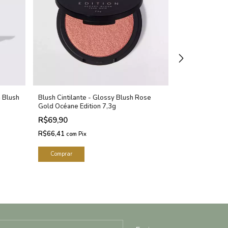
 Blush
Blush Cintilante - Glossy Blush Rose
Pó Translúcido
Gold Océane Edition 7,3g
Powder Océane
R$69,90
R$59,90
-
25
R$79,90
R$66,41
com
Pix
R$56,91
com
Pi