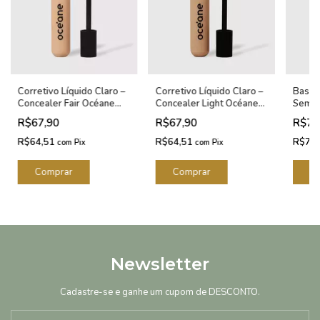
Corretivo Líquido Claro –
Corretivo Líquido Claro –
Base 
Concealer Fair Océane
Concealer Light Océane
Semi-
Edition 15g
Edition 15g
Stick 
R$67,90
R$67,90
R$75
8g
R$64,51
R$64,51
R$72
com
Pix
com
Pix
Newsletter
Cadastre-se e ganhe um cupom de DESCONTO.