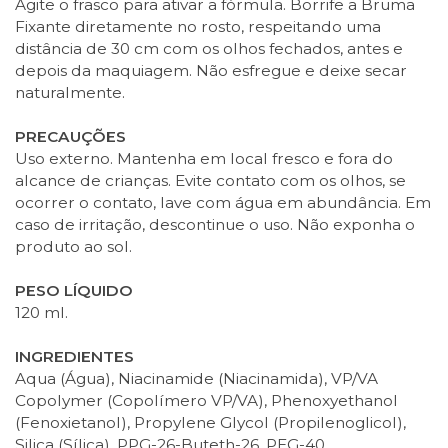
Agite o frasco para ativar a fórmula. Borrife a Bruma
Fixante diretamente no rosto, respeitando uma
distância de 30 cm com os olhos fechados, antes e
depois da maquiagem. Não esfregue e deixe secar
naturalmente.
PRECAUÇÕES
Uso externo. Mantenha em local fresco e fora do
alcance de crianças. Evite contato com os olhos, se
ocorrer o contato, lave com água em abundância. Em
caso de irritação, descontinue o uso. Não exponha o
produto ao sol.
PESO LÍQUIDO
120 ml.
INGREDIENTES
Aqua (Água), Niacinamide (Niacinamida), VP/VA
Copolymer (Copolímero VP/VA), Phenoxyethanol
(Fenoxietanol), Propylene Glycol (Propilenoglicol),
Silica (Sílica), PPG-26-Buteth-26, PEG-40