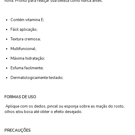
nova. Pronto para realçar sua beleza como nunca antes.
Contém vitamina E;
Fácil aplicação;
Textura cremosa;
Multifuncional;
Máxima hidratação;
Esfuma facilmente;
Dermatologicamente testado;
FORMAS DE USO
Aplique com os dedos, pincel ou esponja sobre as maçãs do rosto,
olhos e/ou boca até obter o efeito desejado.
PRECAUÇÕES