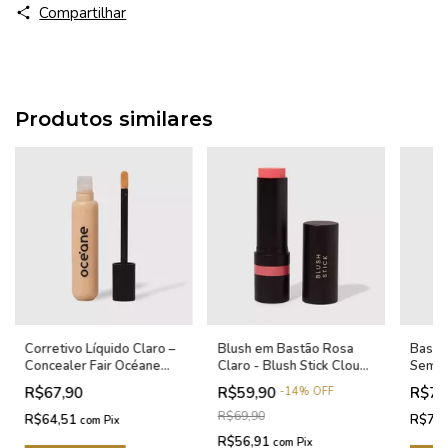
Compartilhar
Produtos similares
Corretivo Líquido Claro –
Blush em Bastão Rosa
Base 
Concealer Fair Océane
Claro - Blush Stick Cloudy
Semi-
Edition 15g
Pink Océane Edition 12g
Stick
R$67,90
R$59,90
R$75
-
14
%
OFF
Editio
R$69,90
R$64,51
R$72
com
Pix
R$56,91
com
Pix