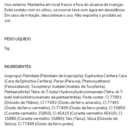
Uso externo. Mantenha em local fresco e fora do alcance de crianças.
Evite contato com os olhos, se ocorrer lave com água em abundância.
Em caso de irritação, descontinue o uso. Não exponha o produto ao
sol.
PESO LÍQUIDO
5g.
INGREDIENTES
Isopropyl Palmitate (Palmitato de Isopropila), Euphorbia Cerifera Cera
(Cera de Ephorbia Cerifera), Para­n (Para‑na), Phenoxyethanol
(Fenoxietanol), Tocopheryl Acetate (Acetato de Tocoferila),
Pentaerythrityl Tetra-di-T-butyl Hydroxyhydrocinnamate (Tetra-di-T-
butil hidróxihidrocinamato de pentaeritritila). Pode conter: CI 77891
(Dióxido de Titânio), CI 77492 (Óxido de ferro amarelo), CI 77491
(Óxido de ferro vermelho), CI 77499 (Óxido de ferro preto), CI 15850
(Corante vermelho 15850), CI 45410 (Corante vermelho 45410), CI
15880 (Corante vermelho 15880), Talc (Talco), Silica (Dióxido de
Silício), CI 77499 (Óxido de ferro preto).