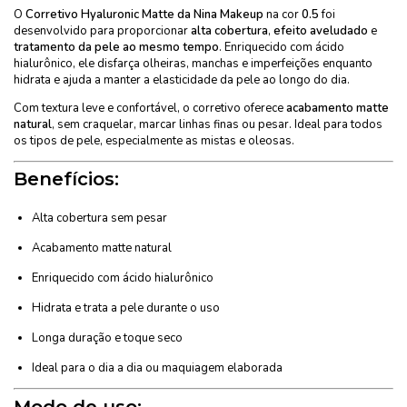
O
Corretivo Hyaluronic Matte da Nina Makeup
na cor
0.5
foi
desenvolvido para proporcionar
alta cobertura
,
efeito aveludado
e
tratamento da pele ao mesmo tempo
. Enriquecido com ácido
hialurônico, ele disfarça olheiras, manchas e imperfeições enquanto
hidrata e ajuda a manter a elasticidade da pele ao longo do dia.
Com textura leve e confortável, o corretivo oferece
acabamento matte
natural
, sem craquelar, marcar linhas finas ou pesar. Ideal para todos
os tipos de pele, especialmente as mistas e oleosas.
Benefícios:
Alta cobertura sem pesar
Acabamento matte natural
Enriquecido com ácido hialurônico
Hidrata e trata a pele durante o uso
Longa duração e toque seco
Ideal para o dia a dia ou maquiagem elaborada
Modo de uso: