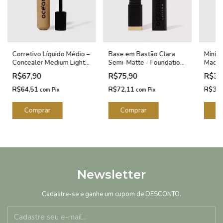
Corretivo Líquido Médio –
Base em Bastão Clara
Mini E
Concealer Medium Light
Semi-Matte - Foundation
Maqui
Océane Edition 15g
Stick Sand Océane Edition
Océan
R$67,90
R$75,90
R$33
8g
R$64,51
R$72,11
R$32
com
Pix
com
Pix
Newsletter
Cadastre-se e ganhe um cupom de DESCONTO.