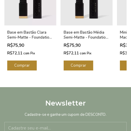
Base em Bastão Clara
Base em Bastão Média
Mini E
Semi-Matte - Foundation
Semi-Matte - Foundation
Maqui
Stick Sand Océane Edition
Stick Beige Océane
Océan
R$75,90
R$75,90
R$33
8g
Edition 8g
R$72,11
R$72,11
R$32
com
Pix
com
Pix
Newsletter
Cadastre-se e ganhe um cupom de DESCONTO.