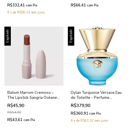
R$332,41
R$66,41
com
Pix
com
Pix
6
x
de
R$58,32
sem juros
Esgotado
Esgotado
Batom Marrom Cremoso –
Dylan Turquoise Versace Eau
The Lipstick Sangria Océane
de Toilette - Perfume
Edition 3,2g
Feminino 30ml
R$45,90
R$379,90
R$54,90
R$360,91
com
Pix
R$43,61
com
Pix
6
x
de
R$63,32
sem juros