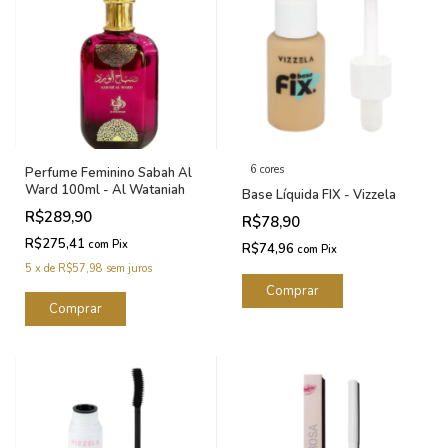
6 cores
Perfume Feminino Sabah Al
Ward 100ml - Al Wataniah
Base Líquida FIX - Vizzela
R$289,90
R$78,90
R$275,41
com
Pix
R$74,96
com
Pix
5
x
de
R$57,98
sem juros
Comprar