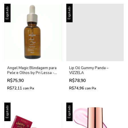
Esgotado
Esgotado
Angel Magic Blindagem para
Lip Oil Gummy Panda –
Pele e Olhos by Pri Lessa -
VIZZELA
Catharine Hill
R$75,90
R$78,90
R$72,11
R$74,96
com
Pix
com
Pix
Esgotado
Esgotado