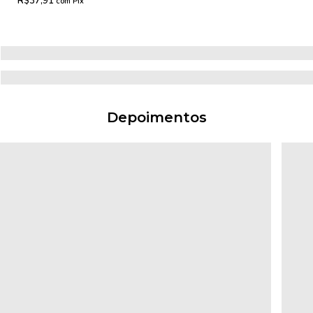
R$37,91
com
Pix
Depoimentos