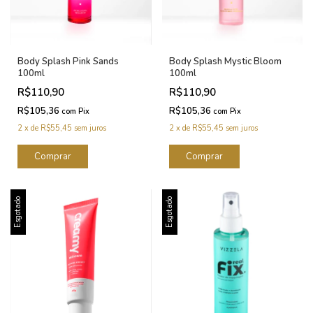
Body Splash Pink Sands
Body Splash Mystic Bloom
100ml
100ml
R$110,90
R$110,90
R$105,36
R$105,36
com
Pix
com
Pix
2
x
de
R$55,45
sem juros
2
x
de
R$55,45
sem juros
Esgotado
Esgotado