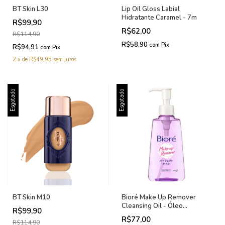
BT Skin L30
Lip Oil Gloss Labial
Hidratante Caramel - 7m
R$99,90
R$62,00
R$114,90
R$58,90
com
Pix
R$94,91
com
Pix
2
x
de
R$49,95
sem juros
Esgotado
Esgotado
BT Skin M10
Bioré Make Up Remover
Cleansing Oil - Óleo
R$99,90
Demaquilante 230ml
R$77,00
R$114,90