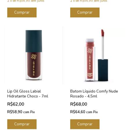
2
x
de
R$54,95
sem juros
2
x
de
R$54,95
sem juros
Lip Oil Gloss Labial
Batom Líquido Comfy Nude
Hidratante Choco - 7ml
Rosado - 4,5ml
R$62,00
R$68,00
R$58,90
R$64,60
com
Pix
com
Pix