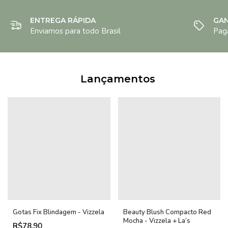
ENTREGA RÁPIDA
GA
Enviamos para todo Brasil
Pag
Lançamentos
Gotas Fix Blindagem - Vizzela
Beauty Blush Compacto Red
Mocha - Vizzela + La’s
R$78,90