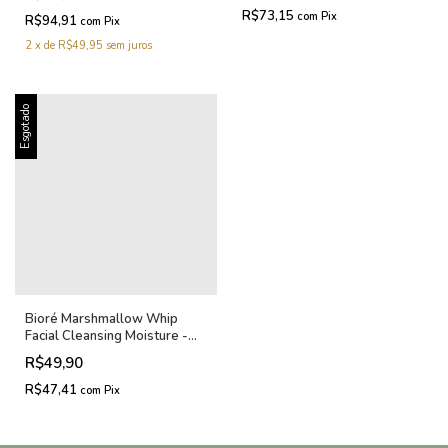
R$73,15
com
Pix
R$94,91
com
Pix
2
x
de
R$49,95
sem juros
Esgotado
Bioré Marshmallow Whip
Facial Cleansing Moisture -
Sabonete Facial 150ml
R$49,90
R$47,41
com
Pix