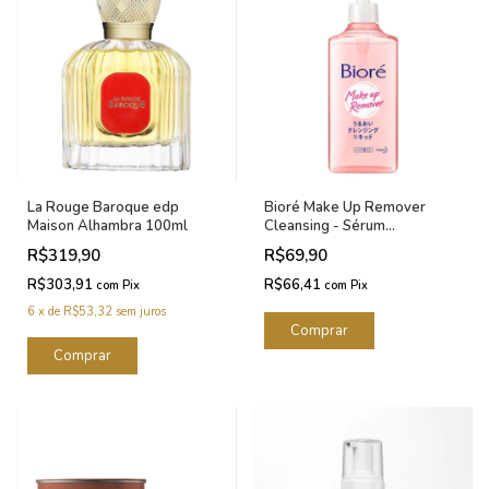
La Rouge Baroque edp
Bioré Make Up Remover
Maison Alhambra 100ml
Cleansing - Sérum
Demaquilante 230ml
R$319,90
R$69,90
R$303,91
R$66,41
com
Pix
com
Pix
6
x
de
R$53,32
sem juros