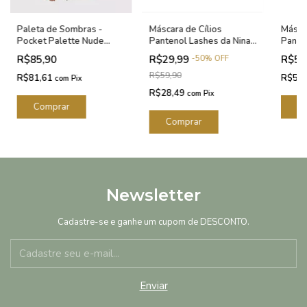
Paleta de Sombras -
Máscara de Cílios
Máscar
Pocket Palette Nude
Pantenol Lashes da Nina
Panda 
Océane Edition 7g
Makeup
R$85,90
R$29,99
R$58
-
50
%
OFF
R$59,90
R$81,61
R$55
com
Pix
R$28,49
com
Pix
Newsletter
Cadastre-se e ganhe um cupom de DESCONTO.