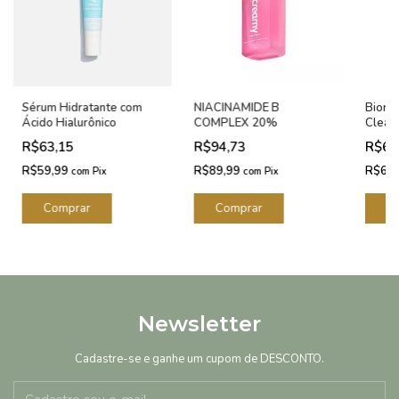
Sérum Hidratante com
NIACINAMIDE B
Bioré
Ácido Hialurônico
COMPLEX 20%
Clean
Demaq
R$63,15
R$94,73
R$69
R$59,99
R$89,99
R$66
com
Pix
com
Pix
Newsletter
Cadastre-se e ganhe um cupom de DESCONTO.