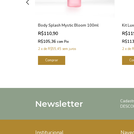
 Flowers
Body Splash Mystic Bloom 100ml
Kit Lu
R$110,90
R$11
R$105,36
R$113
com
Pix
2
x
de
R$55,45
sem juros
2
x
de
R
Cadast
Newsletter
DESCO
Institucional
Nave