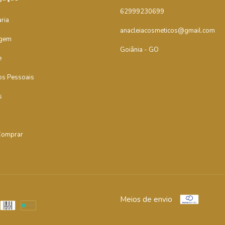
62999230699
ria
anacleiacosmeticos@gmail.com
gem
Goiânia - GO
e
os Pessoais
s
omprar
Meios de envio