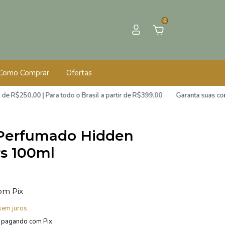
0
Como Comprar
Ofertas
,00 | Para todo o Brasil a partir de R$399,00
Garanta suas compras c
 Perfumado Hidden
s 100ml
om
Pix
sem juros
pagando com Pix