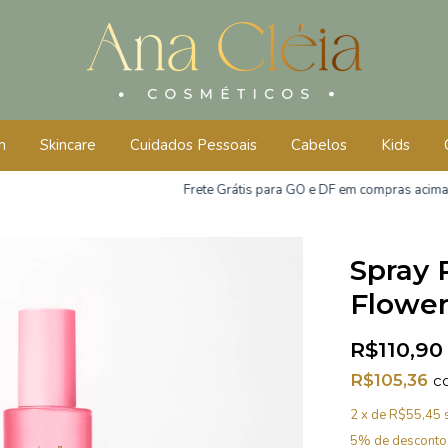
m
Skincare
Cuidados Pessoais
Cabelos
Kids
Frete Grátis para GO e DF em compras acima de R$250
Spray
Flower
R$110,90
R$105,36
c
2
x de
R$55,45
5% de desconto