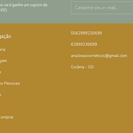
re-se e ganhe um cupom de
NTO.
5562999230699
gação
62999230699
ria
anacleiacosmeticos@gmail.com
gem
Goiânia - GO
e
os Pessoais
s
omprar