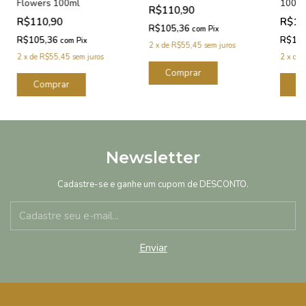
Flowers 100ml
100m
R$110,90
R$110,90
R$11
R$105,36
com
Pix
R$105,36
R$10
com
Pix
2
x
de
R$55,45
sem juros
2
x
de
R$55,45
sem juros
2
x
de
Newsletter
Cadastre-se e ganhe um cupom de DESCONTO.