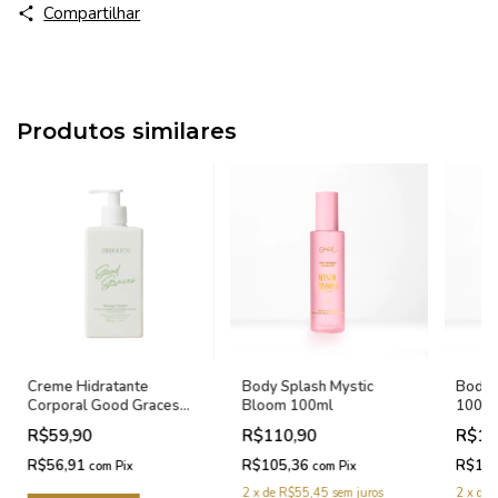
Compartilhar
Produtos similares
Creme Hidratante
Body Splash Mystic
Body 
Corporal Good Graces
Bloom 100ml
100m
Barbour's Beauty 300g
R$59,90
R$110,90
R$11
R$56,91
R$105,36
R$10
com
Pix
com
Pix
2
x
de
R$55,45
sem juros
2
x
de