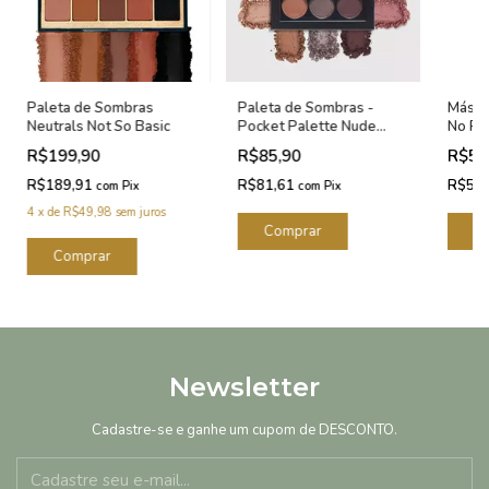
Paleta de Sombras
Paleta de Sombras -
Máscar
Neutrals Not So Basic
Pocket Palette Nude
No Pan
Océane Edition 7g
R$199,90
R$85,90
R$58
R$189,91
R$81,61
R$55
com
Pix
com
Pix
4
x
de
R$49,98
sem juros
Newsletter
Cadastre-se e ganhe um cupom de DESCONTO.