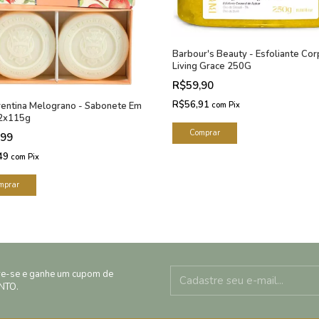
Barbour's Beauty - Esfoliante Cor
Living Grace 250G
R$59,90
R$56,91
com
Pix
rentina Melograno - Sabonete Em
 2x115g
,99
49
com
Pix
re-se e ganhe um cupom de
NTO.