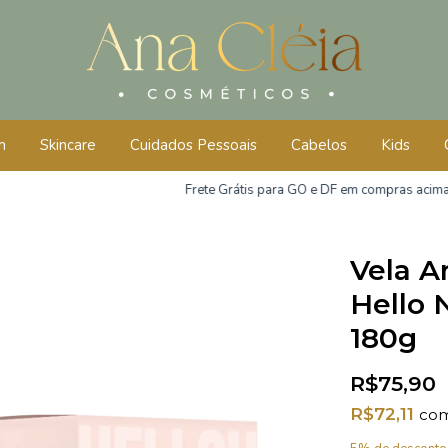
m
Skincare
Cuidados Pessoais
Cabelos
Kids
Frete Grátis para GO e DF em compras acima de R$250,
Vela A
Hello 
180g
R$75,90
R$72,11
co