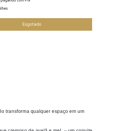
pagando com Pix
alhes
iclo transforma qualquer espaço em um
toque cremoso de avelã e mel – um convite