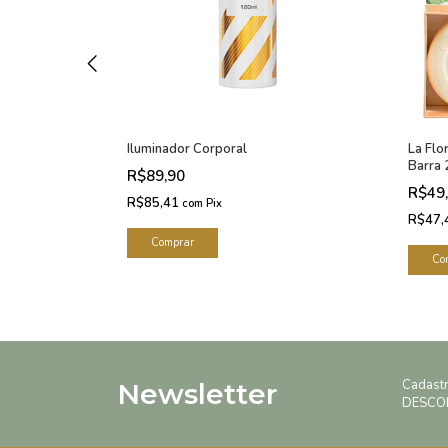
 120ml
Iluminador Corporal
La Flo
Barra
R$89,90
R$49
R$85,41
com
Pix
R$47,
Cadast
Newsletter
DESCO