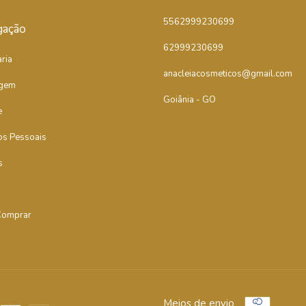
5562999230699
gação
62999230699
ria
anacleiacosmeticos@gmail.com
gem
Goiânia - GO
e
os Pessoais
s
omprar
Meios de envio