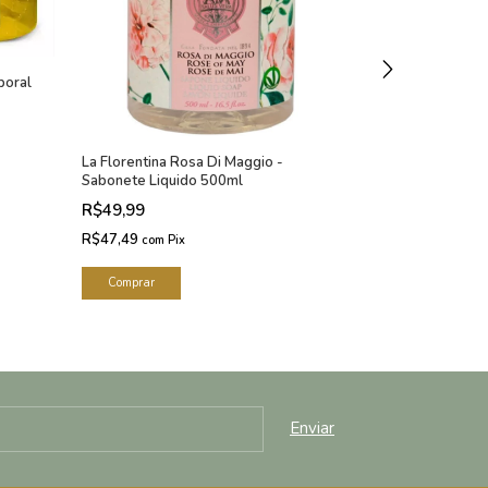
poral
La Florentina Rosa Di Maggio -
Luva aplicador
Sabonete Liquido 500ml
R$32,00
R$49,99
R$30,40
com
Pi
R$47,49
com
Pix