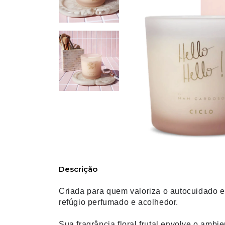
Descrição
Criada para quem valoriza o autocuidado e
refúgio perfumado e acolhedor.
Sua fragrância floral frutal envolve o amb