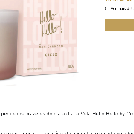
5% de desconto
Ver mais det
 pequenos prazeres do dia a dia, a Vela Hello Hello by C
iente com a doçura irresistível da baunilha, realçada pelo 