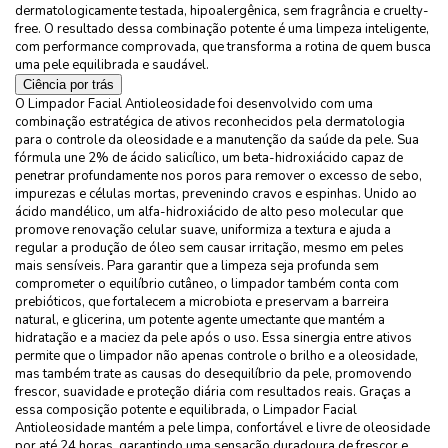
dermatologicamente testada, hipoalergênica, sem fragrância e cruelty-
free. O resultado dessa combinação potente é uma limpeza inteligente,
com performance comprovada, que transforma a rotina de quem busca
uma pele equilibrada e saudável.
Ciência por trás
O Limpador Facial Antioleosidade foi desenvolvido com uma
combinação estratégica de ativos reconhecidos pela dermatologia
para o controle da oleosidade e a manutenção da saúde da pele. Sua
fórmula une 2% de ácido salicílico, um beta-hidroxiácido capaz de
penetrar profundamente nos poros para remover o excesso de sebo,
impurezas e células mortas, prevenindo cravos e espinhas. Unido ao
ácido mandélico, um alfa-hidroxiácido de alto peso molecular que
promove renovação celular suave, uniformiza a textura e ajuda a
regular a produção de óleo sem causar irritação, mesmo em peles
mais sensíveis. Para garantir que a limpeza seja profunda sem
comprometer o equilíbrio cutâneo, o limpador também conta com
prebióticos, que fortalecem a microbiota e preservam a barreira
natural, e glicerina, um potente agente umectante que mantém a
hidratação e a maciez da pele após o uso. Essa sinergia entre ativos
permite que o limpador não apenas controle o brilho e a oleosidade,
mas também trate as causas do desequilíbrio da pele, promovendo
frescor, suavidade e proteção diária com resultados reais. Graças a
essa composição potente e equilibrada, o Limpador Facial
Antioleosidade mantém a pele limpa, confortável e livre de oleosidade
por até 24 horas, garantindo uma sensação duradoura de frescor e