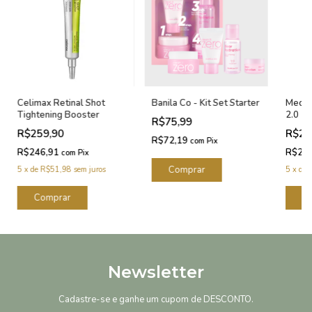
Celimax Retinal Shot
Banila Co - Kit Set Starter
Medic
Tightening Booster
2.0
R$75,99
R$259,90
R$28
R$72,19
com
Pix
R$246,91
R$27
com
Pix
5
x
de
R$51,98
sem juros
5
x
de
Newsletter
Cadastre-se e ganhe um cupom de DESCONTO.