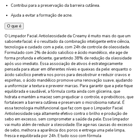
Contribui para a preservação da barreira cutânea.
Ajuda a evitar a formação de acne.
O que é
O Limpador Facial Antioleosidade da Creamy é muito mais do que um
sabonete facial: é o resultado da combinação inteligente entre ciência,
tecnologia e cuidado com a pele, com 24h de controle de oleosidade.
Formulado com 2% de ácido salicílico e ácido mandélico, ele age de
forma profunda e eficiente, garantindo 38% de redução da oleosidade
após uso imediato. Essa associação de ativos é estrategicamente
pensada para atuar em diferentes níveis e queixas da pele: enquanto o
ácido salicílico penetra nos poros para desobstruir e reduzir cravos e
espinhas, o ácido mandélico promove uma renovação suave, ajudando
a uniformizar a textura e prevenir marcas. Para garantir que a pele fique
equilibrada e saudável, a fórmula conta ainda com glicerina, que
hidrata e mantém a maciez sem prejudicar o controle, e prebióticos, que
fortalecem a barreira cutânea e preservam o microbioma natural. É
essa tecnologia multifuncional que faz com que o Limpador Facial
Antioleosidade seja altamente efetivo contra o brilho e produção de
sebo em excesso, sem comprometer a saúde da pele. Esse limpador
vai muito além de reduzir a oleosidade. Ele age nas causas do excesso
de sebo, melhora a aparência dos poros e entrega uma pele limpa,
fresca e equilibrada por 24h. E tudo isso com fórmula