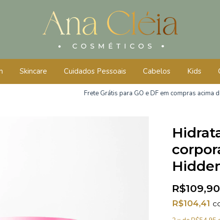
m
Skincare
Cuidados Pessoais
Cabelos
Kids
Frete Grátis para GO e DF em compras acima de R$250,0
Hidrat
corpor
Hidden
R$109,90
R$104,41
c