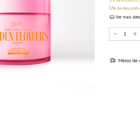
2
x de
R$54,95
5% de desconto
Ver mais det
Meios de 