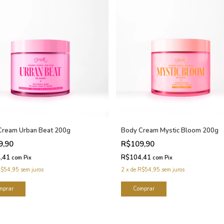
Cream Urban Beat 200g
Body Cream Mystic Bloom 200g
9,90
R$109,90
,41
R$104,41
com
Pix
com
Pix
$54,95
sem juros
2
x
de
R$54,95
sem juros