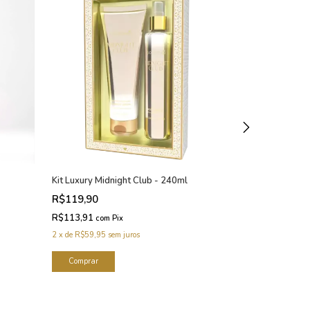
Kit Luxury Midnight Club - 240ml
Hidratante De
| Fragrância Am
R$119,90
R$109,90
R$113,91
com
Pix
R$104,41
com
2
x
de
R$59,95
sem juros
2
x
de
R$54,95
se