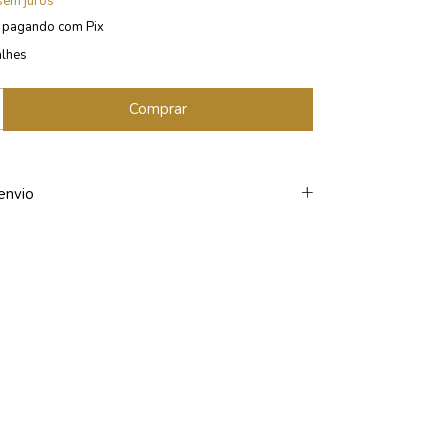
sem juros
pagando com Pix
alhes
envio