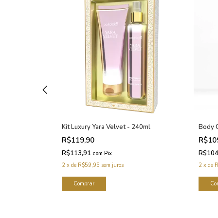
- 240ml
Kit Luxury Yara Velvet - 240ml
Body 
R$119,90
R$10
R$113,91
R$104
com
Pix
2
x
de
R$59,95
sem juros
2
x
de
R