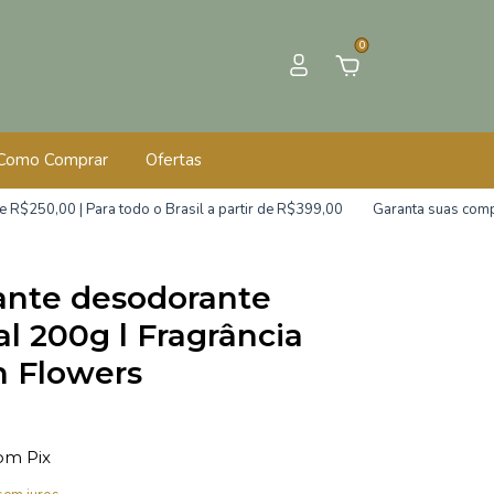
0
Como Comprar
Ofertas
0 | Para todo o Brasil a partir de R$399,00
Garanta suas compras com
ante desodorante
al 200g l Fragrância
 Flowers
om
Pix