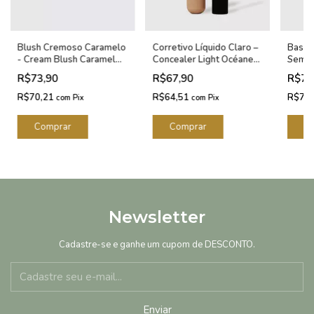
Blush Cremoso Caramelo
Corretivo Líquido Claro –
Base 
- Cream Blush Caramel
Concealer Light Océane
Semi-
Océane Edition 6g
Edition 15g
Stick
R$73,90
R$67,90
R$75
Editio
R$70,21
R$64,51
R$72
com
Pix
com
Pix
Newsletter
Cadastre-se e ganhe um cupom de DESCONTO.