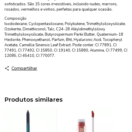
sofisticados. São 15 cores irresistíveis, incluindo nudes, marrons,
rosados, vermelhos e vinhos, perfeitas para qualquer ocasião.
Composição
Isododecane, Cyclopentasiloxane, Polybutene, Trimethylsiloxysilicate,
Ozokerite, Dimethiconol, Talc, C24-28 Alkyldimethylsiloxy
Trimethylsiloxysilicate, Butyrospermum Parkii Butter, Quaternium-18
Hectorite, Phenoxyethanol, Parfum, Bht, Hyaluronic Acid, Tocopheryl
Acetate, Camellia Sinensis Leaf Extract. Pode conter: CI 77891, CI
77491, CI 77492, CI 15850, CI 19140, CI 15880, Alumina, CI 77499, CI
12085, CI 45410, CI 7700T7.
Compartilhar
Produtos similares