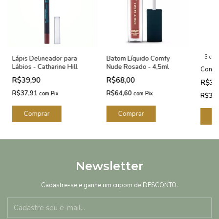
3 core
Lápis Delineador para
Batom Líquido Comfy
Lábios - Catharine Hill
Nude Rosado - 4,5ml
Conto
R$39,90
R$68,00
R$39
R$37,91
R$64,60
com
Pix
com
Pix
R$37
C
Newsletter
Cadastre-se e ganhe um cupom de DESCONTO.