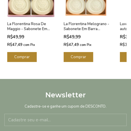
La Florentina Rosa De
La Florentina Melograno -
Luva a
Maggio - Sabonete Em
Sabonete Em Barra
autob
Barra 2x115g
2x115g
R$49,99
R$49,99
R$32
R$47,49
R$47,49
R$30
com
Pix
com
Pix
Newsletter
Cadastre-se e ganhe um cupom de DESCONTO.